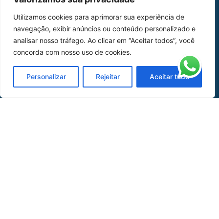
Home
Sobre Nós
Utilizamos cookies para aprimorar sua experiência de
navegação, exibir anúncios ou conteúdo personalizado e
Peças
analisar nosso tráfego. Ao clicar em “Aceitar todos”, você
Catálogo de Aplicações
concorda com nosso uso de cookies.
Oficina de Mangueiras
Personalizar
Rejeitar
Aceitar tudo
Contato
REDES SOCIAIS
CERTIFICADO DE
HOMOLOGAÇÃO
© COPYRIGHT LGAERO 2024 | SITE:
AGÊNCIA