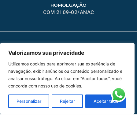
HOMOLGAÇÃO
COM 2109-02/ANAC
MAPA DO SITE
Valorizamos sua privacidade
Home
Sobre Nós
Utilizamos cookies para aprimorar sua experiência de
navegação, exibir anúncios ou conteúdo personalizado e
Peças
analisar nosso tráfego. Ao clicar em “Aceitar todos”, você
concorda com nosso uso de cookies.
Catálogo de Aplicações
Personalizar
Rejeitar
Aceitar tudo
Oficina de Mangueiras
Contato
REDES SOCIAIS
CERTIFICADO DE