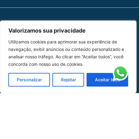
MAPA DO SITE
Valorizamos sua privacidade
Home
Sobre Nós
Utilizamos cookies para aprimorar sua experiência de
navegação, exibir anúncios ou conteúdo personalizado e
Peças
analisar nosso tráfego. Ao clicar em “Aceitar todos”, você
concorda com nosso uso de cookies.
Catálogo de Aplicações
Personalizar
Rejeitar
Aceitar tudo
Oficina de Mangueiras
Contato
REDES SOCIAIS
CERTIFICADO DE
HOMOLOGAÇÃO