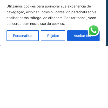
Home
Sobre Nós
Utilizamos cookies para aprimorar sua experiência de
Peças
navegação, exibir anúncios ou conteúdo personalizado e
analisar nosso tráfego. Ao clicar em “Aceitar todos”, você
Catálogo de Aplicações
concorda com nosso uso de cookies.
Oficina de Mangueiras
Personalizar
Rejeitar
Aceitar tudo
Contato
REDES SOCIAIS
CERTIFICADO DE
HOMOLOGAÇÃO
© COPYRIGHT LGAERO 2024 | SITE:
AGÊNCIA