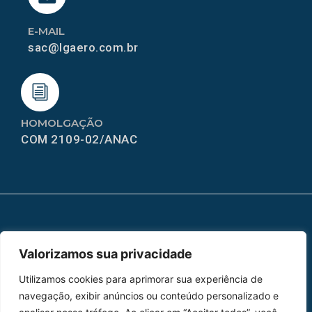
E-MAIL
sac@lgaero.com.br
HOMOLGAÇÃO
COM 2109-02/ANAC
MAPA DO SITE
Valorizamos sua privacidade
Home
Sobre Nós
Utilizamos cookies para aprimorar sua experiência de
Peças
navegação, exibir anúncios ou conteúdo personalizado e