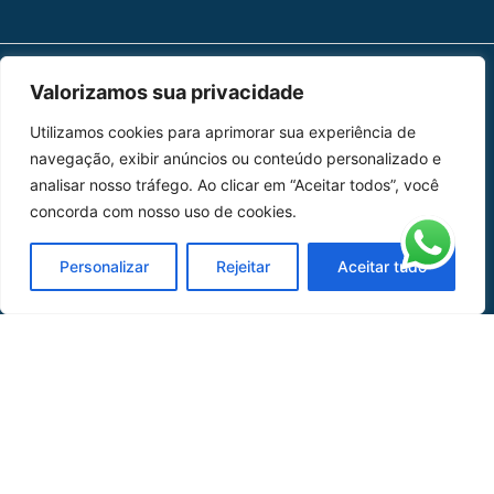
Valorizamos sua privacidade
MAPA DO SITE
Utilizamos cookies para aprimorar sua experiência de
Home
Sobre Nós
navegação, exibir anúncios ou conteúdo personalizado e
analisar nosso tráfego. Ao clicar em “Aceitar todos”, você
Peças
concorda com nosso uso de cookies.
Catálogo de Aplicações
Personalizar
Rejeitar
Aceitar tudo
Oficina de Mangueiras
Contato
REDES SOCIAIS
CERTIFICADO DE
HOMOLOGAÇÃO