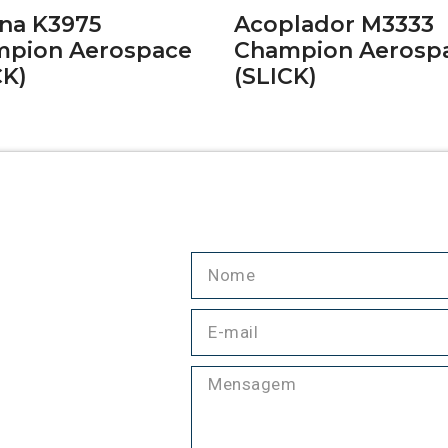
na K3975
Acoplador M3333
pion Aerospace
Champion Aerosp
CK)
(SLICK)