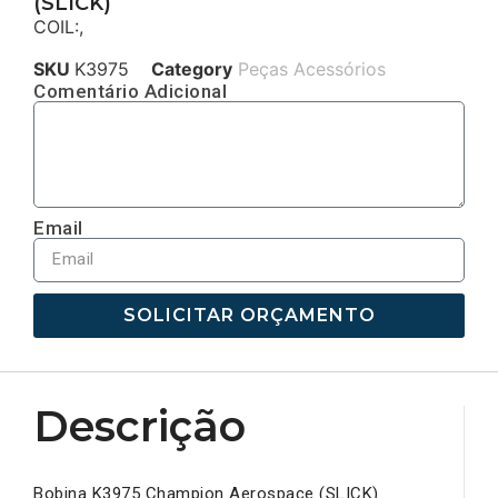
(SLICK)
COIL:,
SKU
K3975
Category
Peças Acessórios
Comentário Adicional
Email
SOLICITAR ORÇAMENTO
Descrição
Bobina K3975 Champion Aerospace (SLICK)