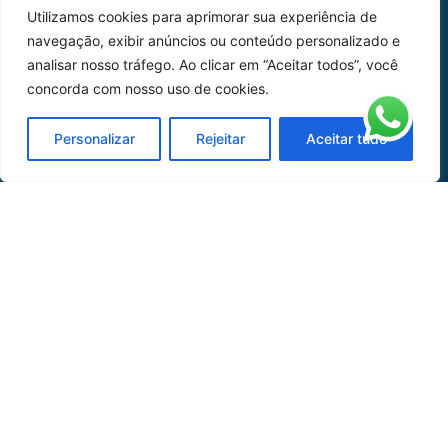
Utilizamos cookies para aprimorar sua experiência de
Peças
navegação, exibir anúncios ou conteúdo personalizado e
analisar nosso tráfego. Ao clicar em “Aceitar todos”, você
Catálogo de Aplicações
concorda com nosso uso de cookies.
Oficina de Mangueiras
Personalizar
Rejeitar
Aceitar tudo
Contato
REDES SOCIAIS
CERTIFICADO DE
HOMOLOGAÇÃO
© COPYRIGHT LGAERO 2024 | SITE:
AGÊNCIA
SACCHI DESIGN