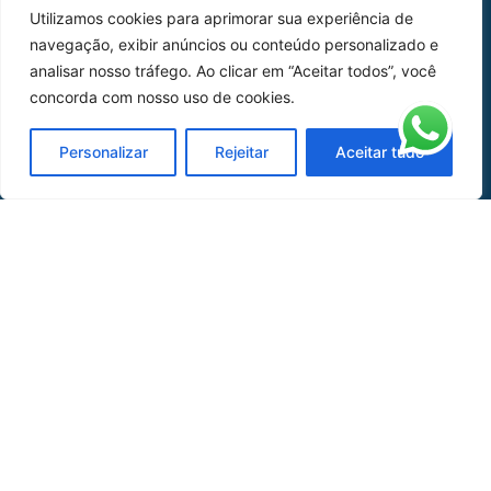
Utilizamos cookies para aprimorar sua experiência de
Peças
navegação, exibir anúncios ou conteúdo personalizado e
analisar nosso tráfego. Ao clicar em “Aceitar todos”, você
Catálogo de Aplicações
concorda com nosso uso de cookies.
Oficina de Mangueiras
Personalizar
Rejeitar
Aceitar tudo
Contato
REDES SOCIAIS
CERTIFICADO DE
HOMOLOGAÇÃO
© COPYRIGHT LGAERO 2024 | SITE:
AGÊNCIA
SACCHI DESIGN