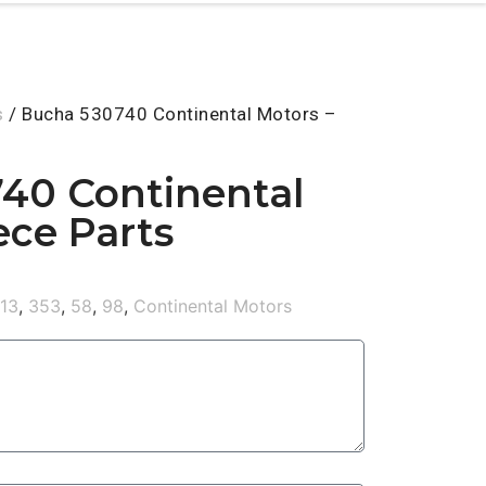
s
/ Bucha 530740 Continental Motors –
40 Continental
ece Parts
113
,
353
,
58
,
98
,
Continental Motors