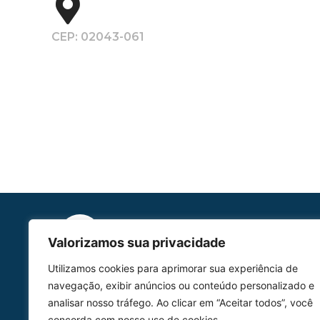
CEP: 02043-061
Valorizamos sua privacidade
Utilizamos cookies para aprimorar sua experiência de
HOMOLGAÇÃO
navegação, exibir anúncios ou conteúdo personalizado e
COM 2109-02/ANAC
analisar nosso tráfego. Ao clicar em “Aceitar todos”, você
concorda com nosso uso de cookies.