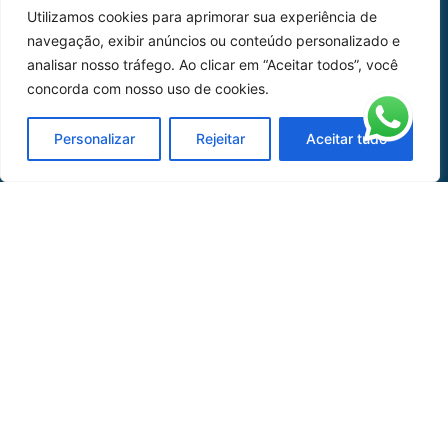
Utilizamos cookies para aprimorar sua experiência de
Peças
navegação, exibir anúncios ou conteúdo personalizado e
analisar nosso tráfego. Ao clicar em “Aceitar todos”, você
Catálogo de Aplicações
concorda com nosso uso de cookies.
Oficina de Mangueiras
Personalizar
Rejeitar
Aceitar tudo
Contato
REDES SOCIAIS
CERTIFICADO DE
HOMOLOGAÇÃO
© COPYRIGHT LGAERO 2024 | SITE:
AGÊNCIA
SACCHI DESIGN