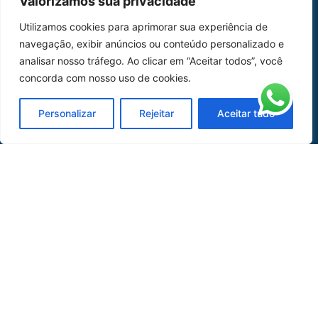
Valorizamos sua privacidade
Home
Sobre Nós
Utilizamos cookies para aprimorar sua experiência de
navegação, exibir anúncios ou conteúdo personalizado e
Peças
analisar nosso tráfego. Ao clicar em “Aceitar todos”, você
Catálogo de Aplicações
concorda com nosso uso de cookies.
Oficina de Mangueiras
Personalizar
Rejeitar
Aceitar tudo
Contato
REDES SOCIAIS
CERTIFICADO DE
HOMOLOGAÇÃO
© COPYRIGHT LGAERO 2024 | SITE:
AGÊNCIA