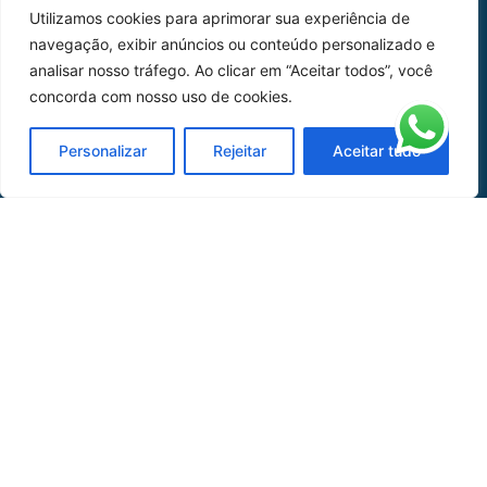
Utilizamos cookies para aprimorar sua experiência de
Peças
navegação, exibir anúncios ou conteúdo personalizado e
analisar nosso tráfego. Ao clicar em “Aceitar todos”, você
Catálogo de Aplicações
concorda com nosso uso de cookies.
Oficina de Mangueiras
Personalizar
Rejeitar
Aceitar tudo
Contato
REDES SOCIAIS
CERTIFICADO DE
HOMOLOGAÇÃO
© COPYRIGHT LGAERO 2024 | SITE:
AGÊNCIA
SACCHI DESIGN