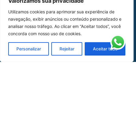
Valorizamos sua privacidade
Home
Sobre Nós
Utilizamos cookies para aprimorar sua experiência de
navegação, exibir anúncios ou conteúdo personalizado e
Peças
analisar nosso tráfego. Ao clicar em “Aceitar todos”, você
Catálogo de Aplicações
concorda com nosso uso de cookies.
Oficina de Mangueiras
Personalizar
Rejeitar
Aceitar tudo
Contato
REDES SOCIAIS
CERTIFICADO DE
HOMOLOGAÇÃO
© COPYRIGHT LGAERO 2024 | SITE:
AGÊNCIA