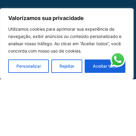
MAPA DO SITE
Valorizamos sua privacidade
Home
Sobre Nós
Utilizamos cookies para aprimorar sua experiência de
navegação, exibir anúncios ou conteúdo personalizado e
Peças
analisar nosso tráfego. Ao clicar em “Aceitar todos”, você
concorda com nosso uso de cookies.
Catálogo de Aplicações
Oficina de Mangueiras
Personalizar
Rejeitar
Aceitar tudo
Contato
REDES SOCIAIS
CERTIFICADO DE
HOMOLOGAÇÃO