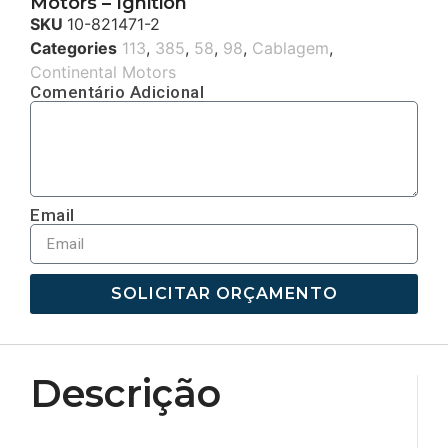
Motors – Ignition
SKU
10-821471-2
Categories
113
,
385
,
58
,
98
,
Cablagem
,
Continental Motors
Comentário Adicional
Email
SOLICITAR ORÇAMENTO
Descrição