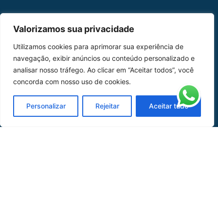
MAPA DO SITE
Valorizamos sua privacidade
Home
Sobre Nós
Utilizamos cookies para aprimorar sua experiência de
navegação, exibir anúncios ou conteúdo personalizado e
Peças
analisar nosso tráfego. Ao clicar em “Aceitar todos”, você
concorda com nosso uso de cookies.
Catálogo de Aplicações
Oficina de Mangueiras
Personalizar
Rejeitar
Aceitar tudo
Contato
REDES SOCIAIS
CERTIFICADO DE
HOMOLOGAÇÃO