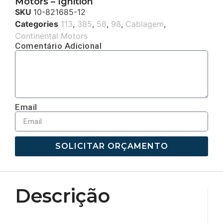
Motors – Ignition
SKU
10-821685-12
Categories
113
,
385
,
58
,
98
,
Cablagem
,
Continental Motors
Comentário Adicional
Email
SOLICITAR ORÇAMENTO
Descrição