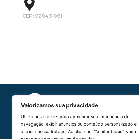
CEP: 02043-061
Valorizamos sua privacidade
Utilizamos cookies para aprimorar sua experiência de
HOMOLGAÇÃO
navegação, exibir anúncios ou conteúdo personalizado e
COM 2109-02/ANAC
analisar nosso tráfego. Ao clicar em “Aceitar todos”, você
concorda com nosso uso de cookies.