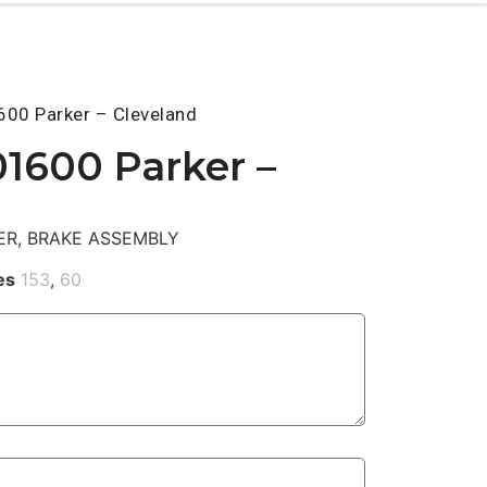
00 Parker – Cleveland
01600 Parker –
ER, BRAKE ASSEMBLY
es
153
,
60