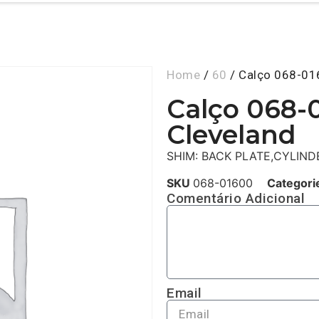
Home
/
60
/ Calço 068-016
Calço 068-
Cleveland
SHIM: BACK PLATE,CYLIND
SKU
068-01600
Categori
Comentário Adicional
Email