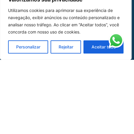
Home
Sobre Nós
Utilizamos cookies para aprimorar sua experiência de
navegação, exibir anúncios ou conteúdo personalizado e
Peças
analisar nosso tráfego. Ao clicar em “Aceitar todos”, você
Catálogo de Aplicações
concorda com nosso uso de cookies.
Oficina de Mangueiras
Personalizar
Rejeitar
Aceitar tudo
Contato
REDES SOCIAIS
CERTIFICADO DE
HOMOLOGAÇÃO
© COPYRIGHT LGAERO 2024 | SITE:
AGÊNCIA