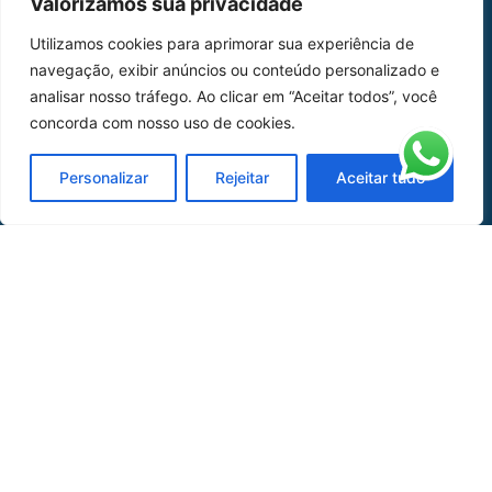
Valorizamos sua privacidade
Home
Sobre Nós
Utilizamos cookies para aprimorar sua experiência de
navegação, exibir anúncios ou conteúdo personalizado e
Peças
analisar nosso tráfego. Ao clicar em “Aceitar todos”, você
Catálogo de Aplicações
concorda com nosso uso de cookies.
Oficina de Mangueiras
Personalizar
Rejeitar
Aceitar tudo
Contato
REDES SOCIAIS
CERTIFICADO DE
HOMOLOGAÇÃO
© COPYRIGHT LGAERO 2024 | SITE:
AGÊNCIA