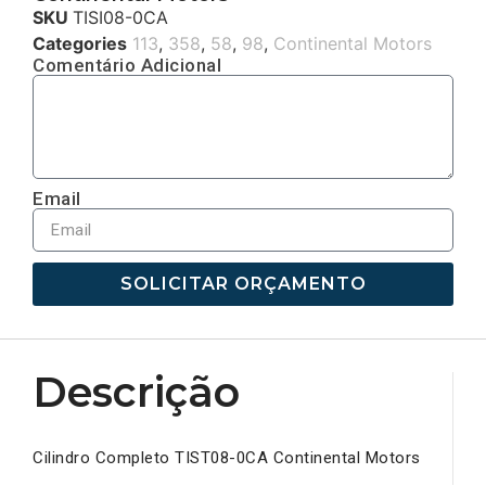
SKU
TISI08-0CA
Categories
113
,
358
,
58
,
98
,
Continental Motors
Comentário Adicional
Email
SOLICITAR ORÇAMENTO
Descrição
Cilindro Completo TIST08-0CA Continental Motors