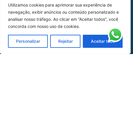
Utilizamos cookies para aprimorar sua experiência de
Peças
navegação, exibir anúncios ou conteúdo personalizado e
analisar nosso tráfego. Ao clicar em “Aceitar todos”, você
Catálogo de Aplicações
concorda com nosso uso de cookies.
Oficina de Mangueiras
Personalizar
Rejeitar
Aceitar tudo
Contato
REDES SOCIAIS
CERTIFICADO DE
HOMOLOGAÇÃO
© COPYRIGHT LGAERO 2024 | SITE:
AGÊNCIA
SACCHI DESIGN