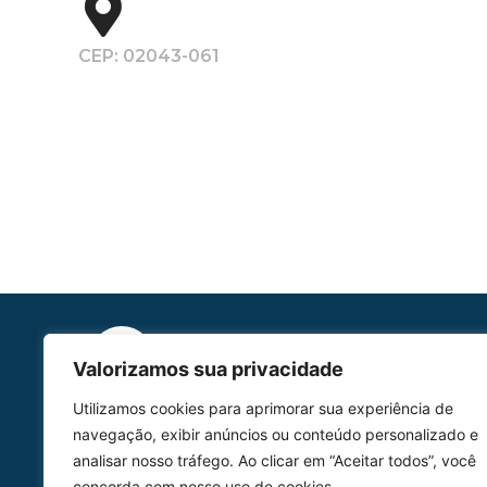
CEP: 02043-061
Valorizamos sua privacidade
Utilizamos cookies para aprimorar sua experiência de
HOMOLGAÇÃO
navegação, exibir anúncios ou conteúdo personalizado e
COM 2109-02/ANAC
analisar nosso tráfego. Ao clicar em “Aceitar todos”, você
concorda com nosso uso de cookies.