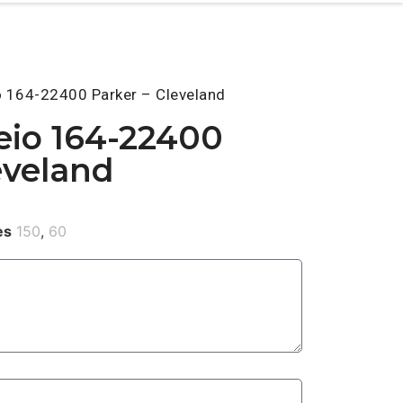
o 164-22400 Parker – Cleveland
eio 164-22400
eveland
es
150
,
60