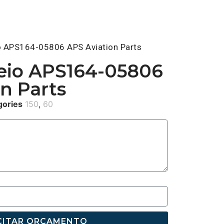
o APS164-05806 APS Aviation Parts
reio APS164-05806
n Parts
gories
150
,
60
CITAR ORÇAMENTO