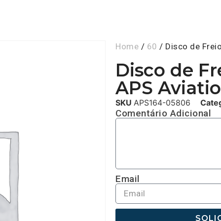
Home
/
60
/ Disco de Frei
Disco de F
APS Aviatio
SKU
APS164-05806
Cate
Comentário Adicional
Email
SOLI