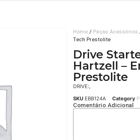
Home
/
Peças Acessórios
Tech Prestolite
Drive Start
Hartzell – 
Prestolite
DRIVE:,
SKU
EBB124A
Category
P
Comentário Adicional