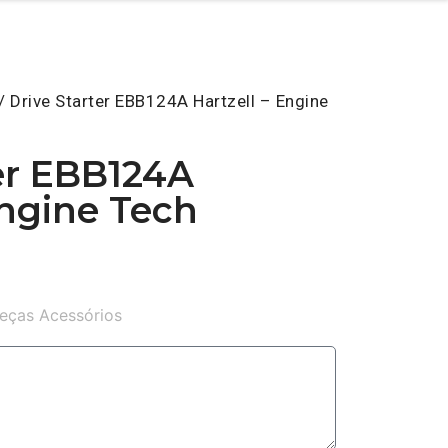
/ Drive Starter EBB124A Hartzell – Engine
er EBB124A
Engine Tech
eças Acessórios