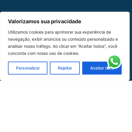
MAPA DO SITE
Valorizamos sua privacidade
Home
Sobre Nós
Utilizamos cookies para aprimorar sua experiência de
navegação, exibir anúncios ou conteúdo personalizado e
Peças
analisar nosso tráfego. Ao clicar em “Aceitar todos”, você
concorda com nosso uso de cookies.
Catálogo de Aplicações
Oficina de Mangueiras
Personalizar
Rejeitar
Aceitar tudo
Contato
REDES SOCIAIS
CERTIFICADO DE
HOMOLOGAÇÃO