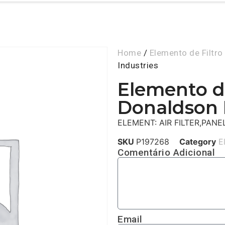
Home
/
Elemento de Filtro
Industries
Elemento de
Donaldson 
ELEMENT: AIR FILTER,PANEL
SKU
P197268
Category
E
Comentário Adicional
Email