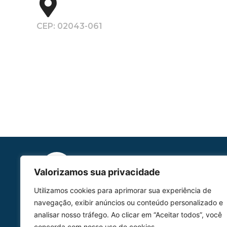
CEP: 02043-061
Valorizamos sua privacidade
Utilizamos cookies para aprimorar sua experiência de
HOMOLGAÇÃO
navegação, exibir anúncios ou conteúdo personalizado e
COM 2109-02/ANAC
analisar nosso tráfego. Ao clicar em “Aceitar todos”, você
concorda com nosso uso de cookies.