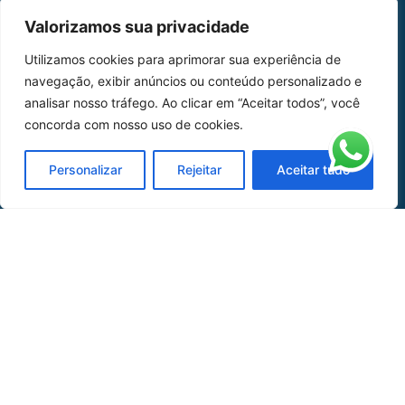
MAPA DO SITE
Valorizamos sua privacidade
Home
Sobre Nós
Utilizamos cookies para aprimorar sua experiência de
navegação, exibir anúncios ou conteúdo personalizado e
Peças
analisar nosso tráfego. Ao clicar em “Aceitar todos”, você
Catálogo de Aplicações
concorda com nosso uso de cookies.
Oficina de Mangueiras
Personalizar
Rejeitar
Aceitar tudo
Contato
REDES SOCIAIS
CERTIFICADO DE
HOMOLOGAÇÃO