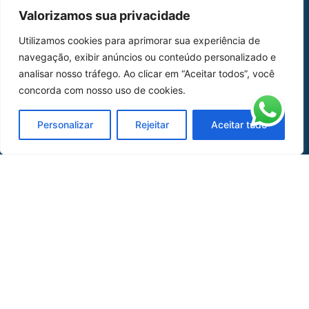
MAPA DO SITE
Valorizamos sua privacidade
Home
Sobre Nós
Utilizamos cookies para aprimorar sua experiência de
navegação, exibir anúncios ou conteúdo personalizado e
Peças
analisar nosso tráfego. Ao clicar em “Aceitar todos”, você
Catálogo de Aplicações
concorda com nosso uso de cookies.
Oficina de Mangueiras
Personalizar
Rejeitar
Aceitar tudo
Contato
REDES SOCIAIS
CERTIFICADO DE
HOMOLOGAÇÃO