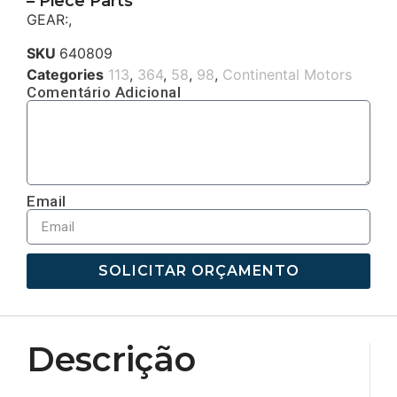
– Piece Parts
GEAR:,
SKU
640809
Categories
113
,
364
,
58
,
98
,
Continental Motors
Comentário Adicional
Email
SOLICITAR ORÇAMENTO
Descrição