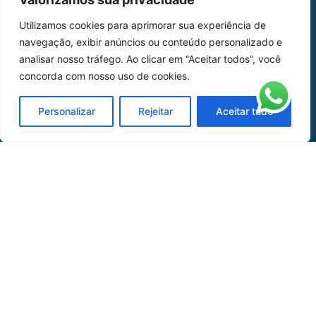
Home
Sobre Nós
Utilizamos cookies para aprimorar sua experiência de
navegação, exibir anúncios ou conteúdo personalizado e
Peças
analisar nosso tráfego. Ao clicar em “Aceitar todos”, você
Catálogo de Aplicações
concorda com nosso uso de cookies.
Oficina de Mangueiras
Personalizar
Rejeitar
Aceitar tudo
Contato
REDES SOCIAIS
CERTIFICADO DE
HOMOLOGAÇÃO
© COPYRIGHT LGAERO 2024 | SITE:
AGÊNCIA