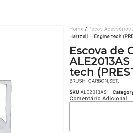
Home
/
Peças Acessórios
Hartzell – Engine tech (P
Escova de 
ALE2013AS 
tech (PRE
BRUSH: CARBON,SET,
SKU
ALE2013AS
Categor
Comentário Adicional