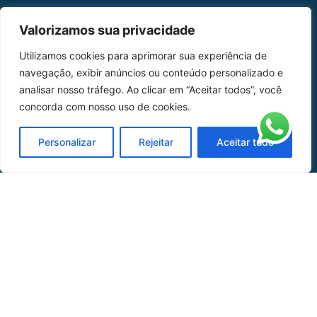
Valorizamos sua privacidade
MAPA DO SITE
Utilizamos cookies para aprimorar sua experiência de
Home
Sobre Nós
navegação, exibir anúncios ou conteúdo personalizado e
analisar nosso tráfego. Ao clicar em “Aceitar todos”, você
Peças
concorda com nosso uso de cookies.
Catálogo de Aplicações
Personalizar
Rejeitar
Aceitar tudo
Oficina de Mangueiras
Contato
REDES SOCIAIS
CERTIFICADO DE
HOMOLOGAÇÃO