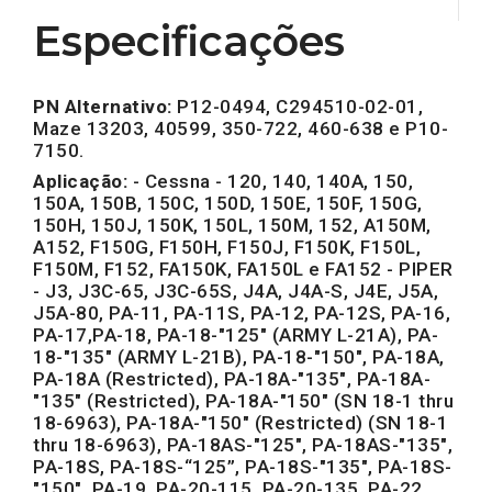
Especificações
PN Alternativo:
P12-0494, C294510-02-01,
Maze 13203, 40599, 350-722, 460-638 e P10-
7150.
Aplicação:
- Cessna - 120, 140, 140A, 150,
150A, 150B, 150C, 150D, 150E, 150F, 150G,
150H, 150J, 150K, 150L, 150M, 152, A150M,
A152, F150G, F150H, F150J, F150K, F150L,
F150M, F152, FA150K, FA150L e FA152 - PIPER
- J3, J3C-65, J3C-65S, J4A, J4A-S, J4E, J5A,
J5A-80, PA-11, PA-11S, PA-12, PA-12S, PA-16,
PA-17,PA-18, PA-18-"125" (ARMY L-21A), PA-
18-"135" (ARMY L-21B), PA-18-"150", PA-18A,
PA-18A (Restricted), PA-18A-"135", PA-18A-
"135" (Restricted), PA-18A-"150" (SN 18-1 thru
18-6963), PA-18A-"150" (Restricted) (SN 18-1
thru 18-6963), PA-18AS-"125", PA-18AS-"135",
PA-18S, PA-18S-“125”, PA-18S-"135", PA-18S-
"150", PA-19, PA-20-115, PA-20-135, PA-22,