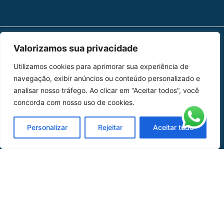
Valorizamos sua privacidade
MAPA DO SITE
Utilizamos cookies para aprimorar sua experiência de
Home
Sobre Nós
navegação, exibir anúncios ou conteúdo personalizado e
analisar nosso tráfego. Ao clicar em “Aceitar todos”, você
Peças
concorda com nosso uso de cookies.
Catálogo de Aplicações
Personalizar
Rejeitar
Aceitar tudo
Oficina de Mangueiras
Contato
REDES SOCIAIS
CERTIFICADO DE
HOMOLOGAÇÃO