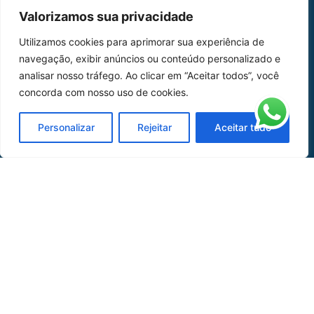
MAPA DO SITE
Valorizamos sua privacidade
Home
Sobre Nós
Utilizamos cookies para aprimorar sua experiência de
navegação, exibir anúncios ou conteúdo personalizado e
Peças
analisar nosso tráfego. Ao clicar em “Aceitar todos”, você
concorda com nosso uso de cookies.
Catálogo de Aplicações
Oficina de Mangueiras
Personalizar
Rejeitar
Aceitar tudo
Contato
REDES SOCIAIS
CERTIFICADO DE
HOMOLOGAÇÃO