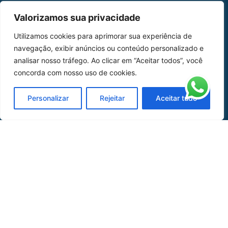
Valorizamos sua privacidade
MAPA DO SITE
Utilizamos cookies para aprimorar sua experiência de
Home
Sobre Nós
navegação, exibir anúncios ou conteúdo personalizado e
analisar nosso tráfego. Ao clicar em “Aceitar todos”, você
Peças
concorda com nosso uso de cookies.
Catálogo de Aplicações
Personalizar
Rejeitar
Aceitar tudo
Oficina de Mangueiras
Contato
REDES SOCIAIS
CERTIFICADO DE
HOMOLOGAÇÃO