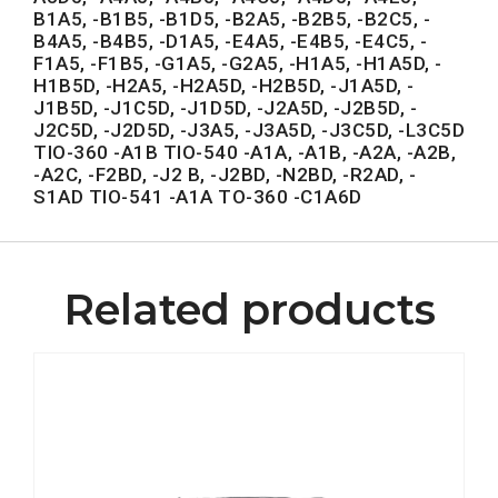
B1A5, -B1B5, -B1D5, -B2A5, -B2B5, -B2C5, -
B4A5, -B4B5, -D1A5, -E4A5, -E4B5, -E4C5, -
F1A5, -F1B5, -G1A5, -G2A5, -H1A5, -H1A5D, -
H1B5D, -H2A5, -H2A5D, -H2B5D, -J1A5D, -
J1B5D, -J1C5D, -J1D5D, -J2A5D, -J2B5D, -
J2C5D, -J2D5D, -J3A5, -J3A5D, -J3C5D, -L3C5D
TIO-360 -A1B TIO-540 -A1A, -A1B, -A2A, -A2B,
-A2C, -F2BD, -J2 B, -J2BD, -N2BD, -R2AD, -
S1AD TIO-541 -A1A TO-360 -C1A6D
Related products