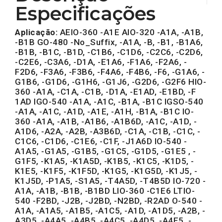
Especificações
Aplicação:
AEIO-360 -A1E AIO-320 -A1A, -A1B,
-B1B GO-480 -No_Suffix, -A1A, -B, -B1, -B1A6,
-B1B, -B1C, -B1D, -C1B6, -C1D6, -C2C6, -C2D6,
-C2E6, -C3A6, -D1A, -E1A6, -F1A6, -F2A6, -
F2D6, -F3A6, -F3B6, -F4A6, -F4B6, -F6, -G1A6, -
G1B6, -G1D6, -G1H6, -G1J6, -G2D6, -G2F6 HIO-
360 -A1A, -C1A, -C1B, -D1A, -E1AD, -E1BD, -F
1AD IGO-540 -A1A, -A1C, -B1A, -B1C IGSO-540
-A1A, -A1C, -A1D, -A1E, -A1H, -B1A, -B1C IO-
360 -A1A, -A1B, -A1B6, -A1B6D, -A1C, -A1D, -
A1D6, -A2A, -A2B, -A3B6D, -C1A, -C1B, -C1C, -
C1C6, -C1D6, -C1E6, -C1F, -J1A6D IO-540 -
A1A5, -G1A5, -G1B5, -G1C5, -G1D5, -G1E5 , -
G1F5, -K1A5, -K1A5D, -K1B5, -K1C5, -K1D5, -
K1E5, -K1F5, -K1F5D, -K1G5, -K1G5D, -K1J5, -
K1J5D, -P1A5, -S1A5, -T4A5D, -T4B5D IO-720 -
A1A, -A1B, -B1B, -B1BD LIO-360 -C1E6 LTIO-
540 -F2BD, -J2B, -J2BD, -N2BD, -R2AD O-540 -
A1A, -A1A5, -A1B5, -A1C5, -A1D, -A1D5, -A2B, -
A3D5, -A4A5, -A4B5, -A4C5, -A4D5, -A4E5, -