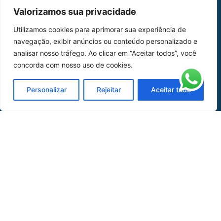
MAPA DO SITE
Valorizamos sua privacidade
Home
Sobre Nós
Utilizamos cookies para aprimorar sua experiência de
navegação, exibir anúncios ou conteúdo personalizado e
Peças
analisar nosso tráfego. Ao clicar em “Aceitar todos”, você
concorda com nosso uso de cookies.
Catálogo de Aplicações
Oficina de Mangueiras
Personalizar
Rejeitar
Aceitar tudo
Contato
REDES SOCIAIS
CERTIFICADO DE
HOMOLOGAÇÃO