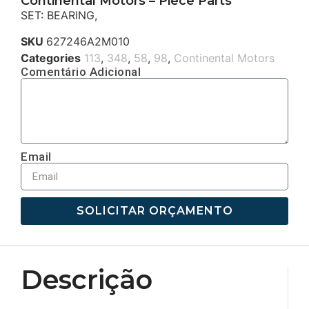
Continental Motors – Piece Parts
SET: BEARING,
SKU
627246A2M010
Categories
113
,
348
,
58
,
98
,
Continental Motors
Comentário Adicional
Email
SOLICITAR ORÇAMENTO
Descrição