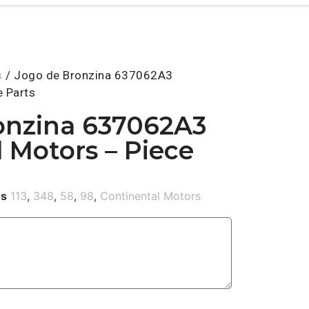
s
/ Jogo de Bronzina 637062A3
e Parts
onzina 637062A3
 Motors – Piece
es
113
,
348
,
58
,
98
,
Continental Motors