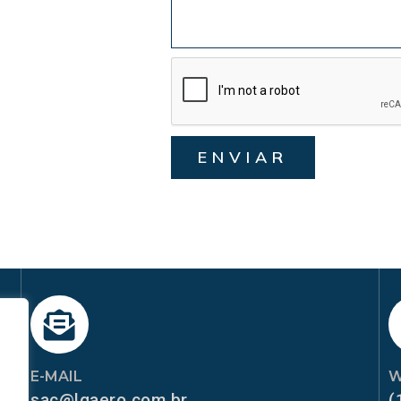
ENVIAR
E-MAIL
W
sac@lgaero.com.br
(