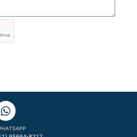
HATSAPP
11) 95694-8217