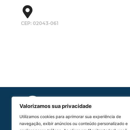
CEP: 02043-061
Valorizamos sua privacidade
Utilizamos cookies para aprimorar sua experiência de
HOMOLGAÇÃO
navegação, exibir anúncios ou conteúdo personalizado e
COM 2109-02/ANAC