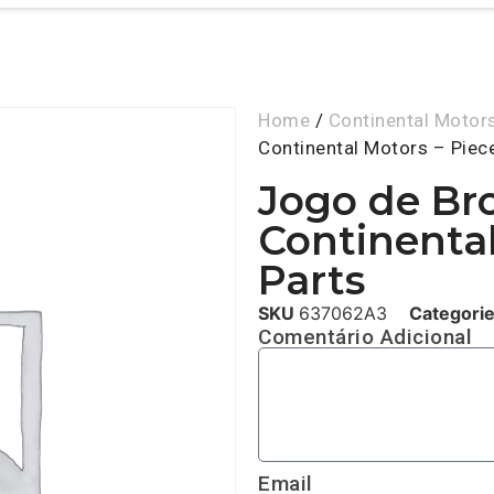
Home
/
Continental Motor
Continental Motors – Piec
Jogo de Br
Continental
Parts
SKU
637062A3
Categori
Comentário Adicional
Email