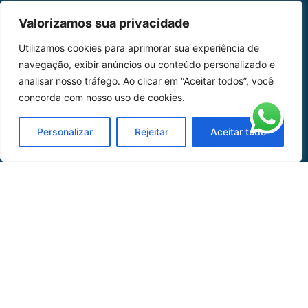
MAPA DO SITE
Valorizamos sua privacidade
Home
Sobre Nós
Utilizamos cookies para aprimorar sua experiência de
navegação, exibir anúncios ou conteúdo personalizado e
Peças
analisar nosso tráfego. Ao clicar em “Aceitar todos”, você
concorda com nosso uso de cookies.
Catálogo de Aplicações
Oficina de Mangueiras
Personalizar
Rejeitar
Aceitar tudo
Contato
REDES SOCIAIS
CERTIFICADO DE
HOMOLOGAÇÃO