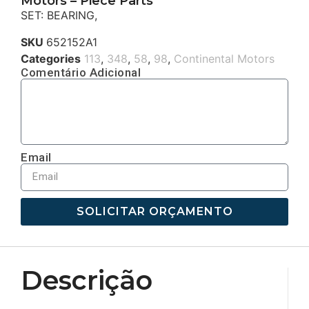
Motors – Piece Parts
SET: BEARING,
SKU
652152A1
Categories
113
,
348
,
58
,
98
,
Continental Motors
Comentário Adicional
Email
SOLICITAR ORÇAMENTO
Descrição