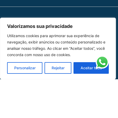
MAPA DO SITE
Valorizamos sua privacidade
Home
Sobre Nós
Utilizamos cookies para aprimorar sua experiência de
navegação, exibir anúncios ou conteúdo personalizado e
Peças
analisar nosso tráfego. Ao clicar em “Aceitar todos”, você
concorda com nosso uso de cookies.
Catálogo de Aplicações
Personalizar
Rejeitar
Aceitar tudo
Oficina de Mangueiras
Contato
REDES SOCIAIS
CERTIFICADO DE
HOMOLOGAÇÃO