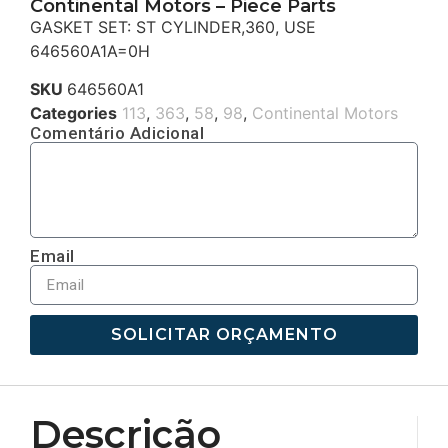
Continental Motors – Piece Parts
GASKET SET: ST CYLINDER,360, USE
646560A1A=0H
SKU
646560A1
Categories
113
,
363
,
58
,
98
,
Continental Motors
Comentário Adicional
Email
SOLICITAR ORÇAMENTO
Descrição