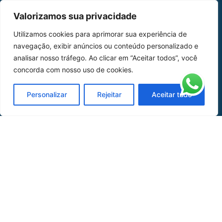
MAPA DO SITE
Valorizamos sua privacidade
Home
Sobre Nós
Utilizamos cookies para aprimorar sua experiência de
navegação, exibir anúncios ou conteúdo personalizado e
Peças
analisar nosso tráfego. Ao clicar em “Aceitar todos”, você
concorda com nosso uso de cookies.
Catálogo de Aplicações
Oficina de Mangueiras
Personalizar
Rejeitar
Aceitar tudo
Contato
REDES SOCIAIS
CERTIFICADO DE
HOMOLOGAÇÃO