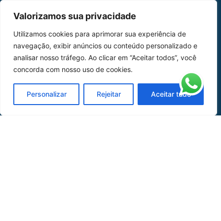
MAPA DO SITE
Valorizamos sua privacidade
Home
Sobre Nós
Utilizamos cookies para aprimorar sua experiência de
navegação, exibir anúncios ou conteúdo personalizado e
Peças
analisar nosso tráfego. Ao clicar em “Aceitar todos”, você
concorda com nosso uso de cookies.
Catálogo de Aplicações
Oficina de Mangueiras
Personalizar
Rejeitar
Aceitar tudo
Contato
REDES SOCIAIS
CERTIFICADO DE
HOMOLOGAÇÃO