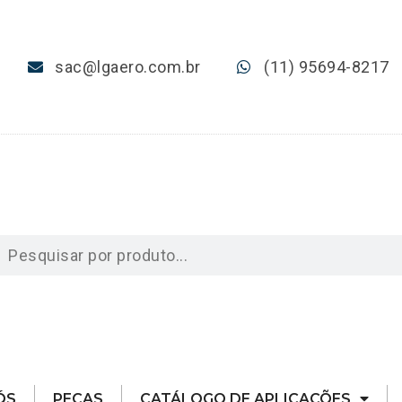
sac@lgaero.com.br
(11) 95694-8217
ÓS
PEÇAS
CATÁLOGO DE APLICAÇÕES