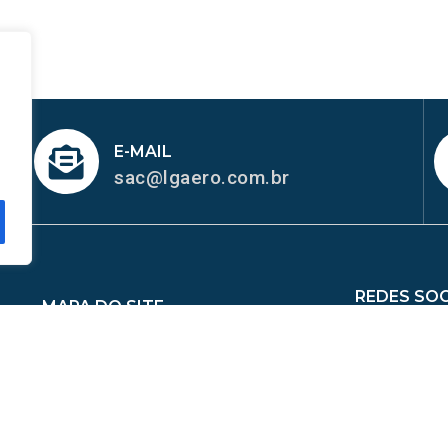
E-MAIL
sac@lgaero.com.br
REDES SOC
MAPA DO SITE
me
Sobre Nós
Peças
Catálogo de Aplicações
ina de Mangueiras
Contato