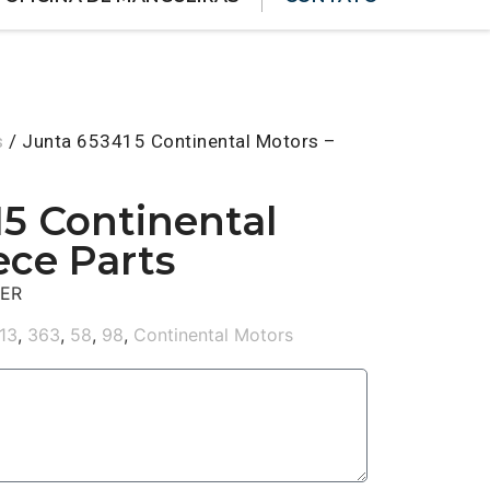
s
/ Junta 653415 Continental Motors –
15 Continental
ece Parts
ER
13
,
363
,
58
,
98
,
Continental Motors