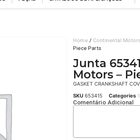
Home
/
Continental Motor
Piece Parts
Junta 6534
Motors – Pi
GASKET CRANKSHAFT COV
SKU
653415
Categories
1
Comentário Adicional