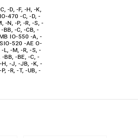
 -D, -F, -H, -K,
IO-470 -C, -D, -
M, -N, -P, -R, -S, -
 -BB, -C, -CB, -
, -MB IO-550 -A, -
 LTSIO-520 -AE O-
 -L, -M, -R, -S, -
-BB, -BE, -C, -
-H, -J, -JB, -K, -
P, -R, -T, -UB, -