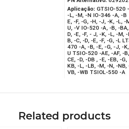
PN Alternativo:
629202
Aplicação:
GTSIO-520 -C,
-L, -M, -N IO-346 -A, -B 
E, -F, -G, -H, -J, -K, -L, -
U, -V IO-520 -A, -B, -BA,
D, -E, -F, - J, -K, -L, -M
B, -C, -D, -E, -F, -G, -L
470 -A, -B, -E, -G, -J, -K,
U TSIO-520 -AE, -AF, -B, 
CE, -D, -DB , -E, -EB, -G, 
KB, -L, -LB, -M, -N, -NB, -
VB, -WB TSIOL-550 -A
Related products