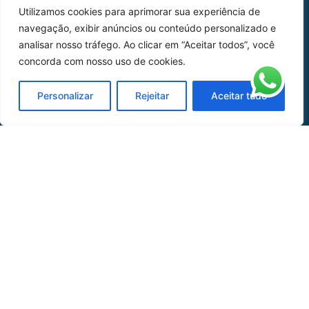
Utilizamos cookies para aprimorar sua experiência de
Peças
navegação, exibir anúncios ou conteúdo personalizado e
analisar nosso tráfego. Ao clicar em “Aceitar todos”, você
Catálogo de Aplicações
concorda com nosso uso de cookies.
Oficina de Mangueiras
Personalizar
Rejeitar
Aceitar tudo
Contato
REDES SOCIAIS
CERTIFICADO DE
HOMOLOGAÇÃO
© COPYRIGHT LGAERO 2024 | SITE:
AGÊNCIA
SACCHI DESIGN