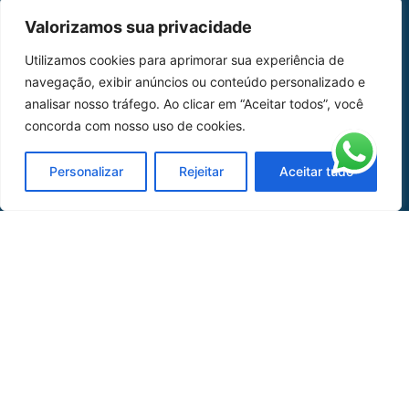
MAPA DO SITE
Valorizamos sua privacidade
Home
Sobre Nós
Utilizamos cookies para aprimorar sua experiência de
navegação, exibir anúncios ou conteúdo personalizado e
Peças
analisar nosso tráfego. Ao clicar em “Aceitar todos”, você
Catálogo de Aplicações
concorda com nosso uso de cookies.
Oficina de Mangueiras
Personalizar
Rejeitar
Aceitar tudo
Contato
REDES SOCIAIS
CERTIFICADO DE
HOMOLOGAÇÃO