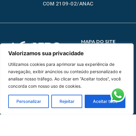
COM 2109-02/ANAC
MAPA DO SITE
Home
Sobre Nós
Valorizamos sua privacidade
Utilizamos cookies para aprimorar sua experiência de
Peças
navegação, exibir anúncios ou conteúdo personalizado e
analisar nosso tráfego. Ao clicar em “Aceitar todos”, você
Catálogo de Aplicações
concorda com nosso uso de cookies.
Oficina de Mangueiras
Personalizar
Rejeitar
Aceitar tudo
Contato
REDES SOCIAIS
CERTIFICADO DE
HOMOLOGAÇÃO