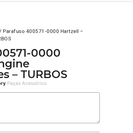
/ Parafuso 400571-0000 Hartzell –
URBOS
00571-0000
Engine
es – TURBOS
ory
Peças Acessórios