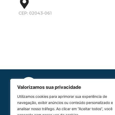
CEP: 02043-061
Valorizamos sua privacidade
Utilizamos cookies para aprimorar sua experiência de
HOMOLGAÇÃO
navegação, exibir anúncios ou conteúdo personalizado e
COM 2109-02/ANAC
analisar nosso tráfego. Ao clicar em “Aceitar todos”, você
concorda com nosso uso de cookies.