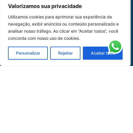
MAPA DO SITE
Valorizamos sua privacidade
Home
Sobre Nós
Utilizamos cookies para aprimorar sua experiência de
navegação, exibir anúncios ou conteúdo personalizado e
Peças
analisar nosso tráfego. Ao clicar em “Aceitar todos”, você
Catálogo de Aplicações
concorda com nosso uso de cookies.
Oficina de Mangueiras
Personalizar
Rejeitar
Aceitar tudo
Contato
REDES SOCIAIS
CERTIFICADO DE
HOMOLOGAÇÃO