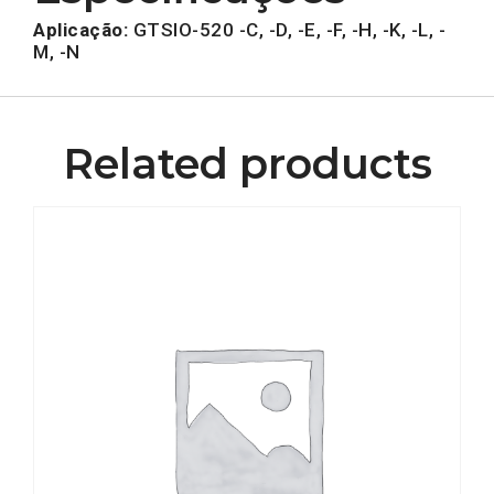
Aplicação:
GTSIO-520 -C, -D, -E, -F, -H, -K, -L, -
M, -N
Related products