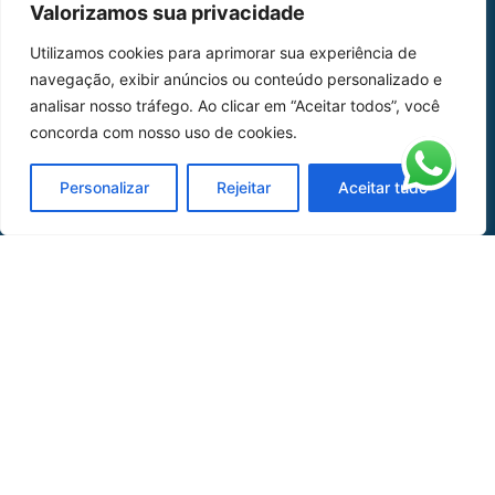
Valorizamos sua privacidade
Home
Sobre Nós
Utilizamos cookies para aprimorar sua experiência de
navegação, exibir anúncios ou conteúdo personalizado e
Peças
analisar nosso tráfego. Ao clicar em “Aceitar todos”, você
Catálogo de Aplicações
concorda com nosso uso de cookies.
Oficina de Mangueiras
Personalizar
Rejeitar
Aceitar tudo
Contato
REDES SOCIAIS
CERTIFICADO DE
HOMOLOGAÇÃO